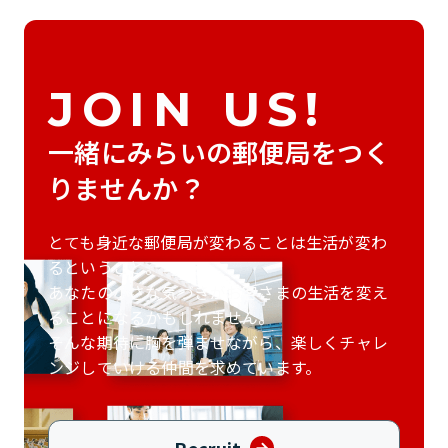
JOIN US!
一緒にみらいの郵便局をつく
りませんか？
とても身近な郵便局が変わることは生活が変わ
るということ。
あなたの小さな気づきがお客さまの生活を
変え
ることになるかもしれません。
そんな期待に胸を弾ませながら、
楽しくチャレ
ンジしていける仲間を求めています。
Recruit