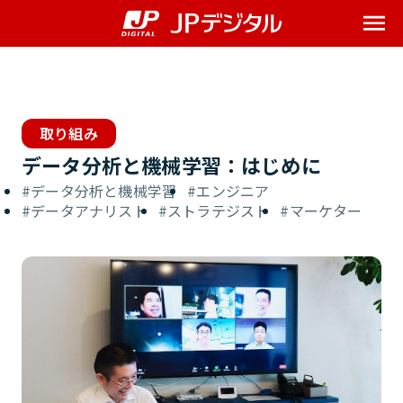
Me
取り組み
データ分析と機械学習：はじめに
データ分析と機械学習
エンジニア
データアナリスト
ストラテジスト
マーケター