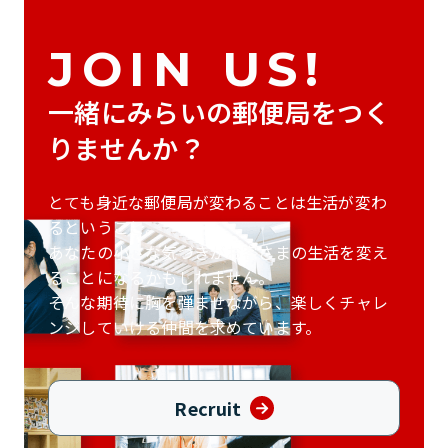
JOIN US!
一緒にみらいの郵便局をつく
りませんか？
とても身近な郵便局が変わることは生活が変わ
るということ。
あなたの小さな気づきがお客さまの生活を
変え
ることになるかもしれません。
そんな期待に胸を弾ませながら、
楽しくチャレ
ンジしていける仲間を求めています。
Recruit