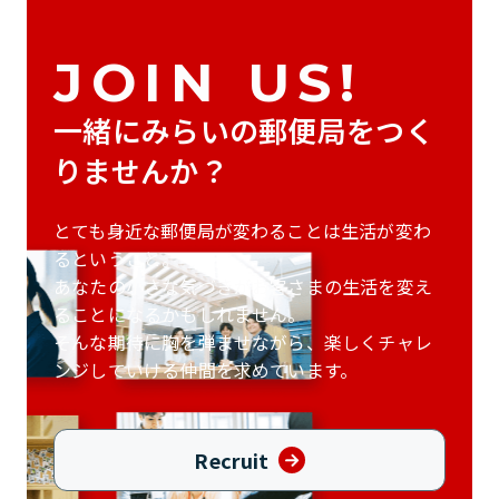
JOIN US!
一緒にみらいの郵便局をつく
りませんか？
とても身近な郵便局が変わることは生活が変わ
るということ。
あなたの小さな気づきがお客さまの生活を
変え
ることになるかもしれません。
そんな期待に胸を弾ませながら、
楽しくチャレ
ンジしていける仲間を求めています。
Recruit