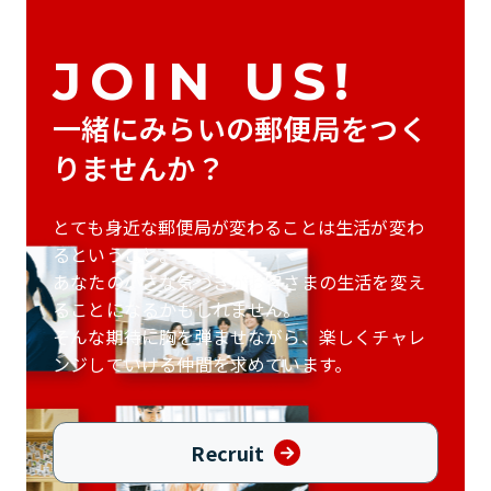
JOIN US!
一緒にみらいの郵便局をつく
りませんか？
とても身近な郵便局が変わることは生活が変わ
るということ。
あなたの小さな気づきがお客さまの生活を
変え
ることになるかもしれません。
そんな期待に胸を弾ませながら、
楽しくチャレ
ンジしていける仲間を求めています。
Recruit